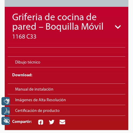
Griferia de cocina de
pared – Boquilla Móvil
1168 C33
Dibujo técnico
Download:
Manual de instalación
Imágenes de Alta Resolución
Libras
Certificación de producto
Voz
+ Acessibilidade
Compartir: