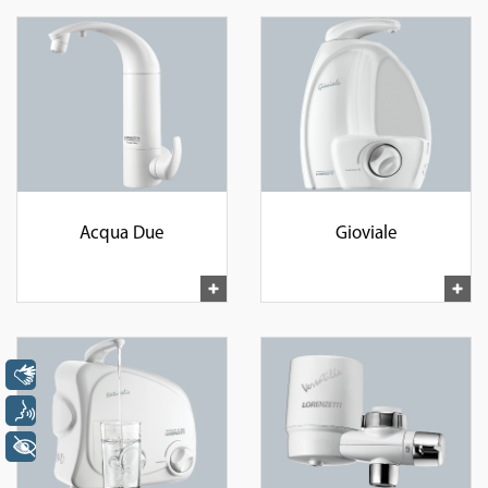
Acqua Due
Gioviale
Libras
Voz
+ Acessibilidade