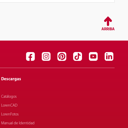
ARRIBA
Descargas
Catálogos
LorenCAD
LorenFotos
Manual de Identidad