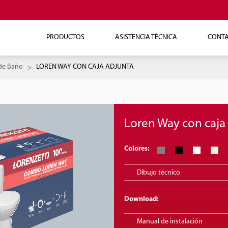
PRODUCTOS
ASISTENCIA TÉCNICA
CONT
de Baño
LOREN WAY CON CAJA ADJUNTA
Loren Way con caja
Colores:
Dibujo técnico
Download:
Manual de instalación