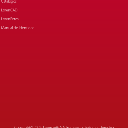
Catálogos
LorenCAD
LorenFotos
Manual de Identidad
Copyright© 2025. Lorenzetti S.A. Reservados todos los derechos