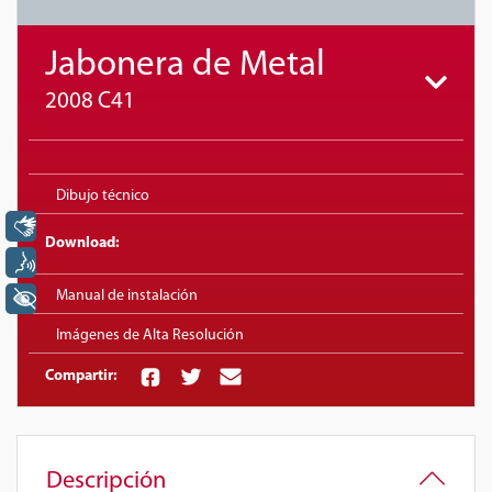
Jabonera de Metal
2008 C41
Dibujo técnico
Libras
Download:
Voz
Manual de instalación
+ Acessibilidade
Imágenes de Alta Resolución
Compartir:
Descripción