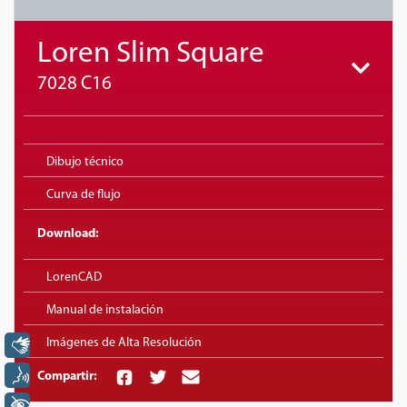
Loren Slim Square
7028 C16
Dibujo técnico
Curva de flujo
Download:
LorenCAD
Manual de instalación
Imágenes de Alta Resolución
Libras
Voz
Compartir:
+ Acessibilidade