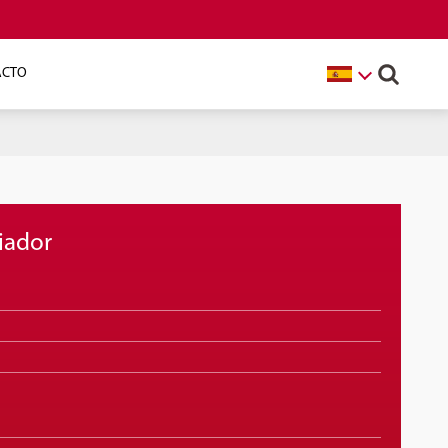
ACTO
iador