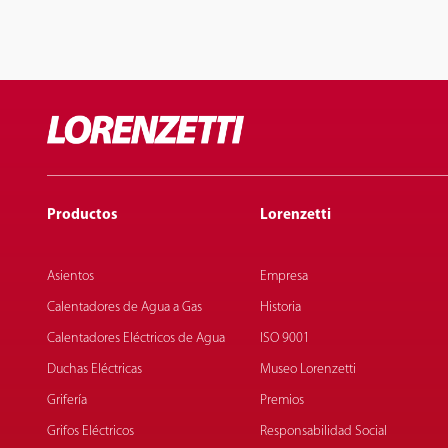
Productos
Lorenzetti
Asientos
Empresa
Calentadores de Agua a Gas
Historia
Calentadores Eléctricos de Agua
ISO 9001
Duchas Eléctricas
Museo Lorenzetti
Grifería
Premios
Grifos Eléctricos
Responsabilidad Social