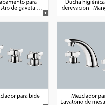
abamento para
Ducha higiénica
istro de gaveta e
derevación - Man
o de 1", 1/2" e 3/4"
con 1,20m
clador para bide
Mezclador pa
Lavatório de mesa 