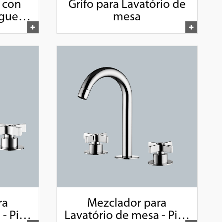
 con
Grifo para Lavatório de
guera
mesa
ra
Mezclador para
- Pico
Lavatório de mesa - Pico