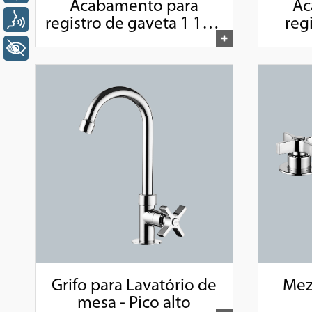
Acabamento para
Ac
Voz
registro de gaveta 1 1/2"
reg
e 1 1/4"
pressã
+ Acessibilidade
Grifo para Lavatório de
Mez
mesa - Pico alto