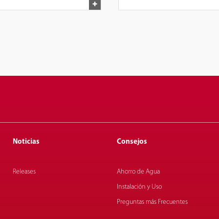
alto
Noticias
Consejos
Releases
Ahorro de Agua
Instalación y Uso
Preguntas más Frecuentes