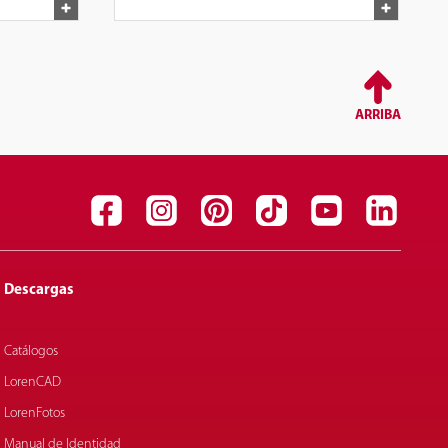
alto
ARRIBA
Descargas
Catálogos
LorenCAD
LorenFotos
Manual de Identidad