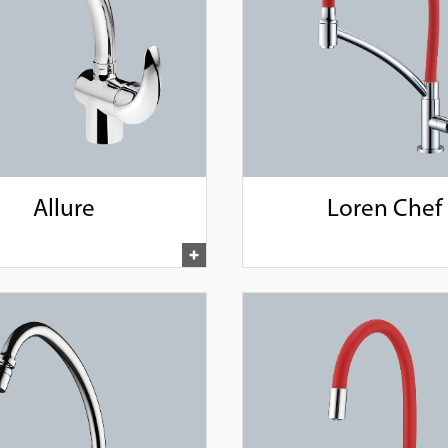
Allure
Loren Chef