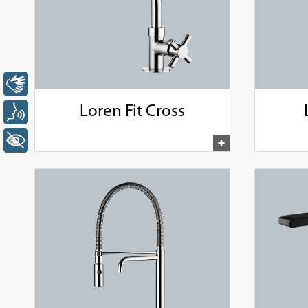
Libras
Loren Fit Cross
Voz
+ Acessibilidade