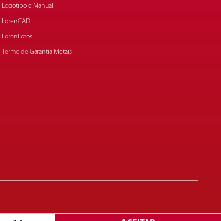
Logotipo e Manual
LorenCAD
LorenFotos
Termo de Garantia Metais
Copyright© 2025. Lorenzetti S.A. Todos os direitos reservados