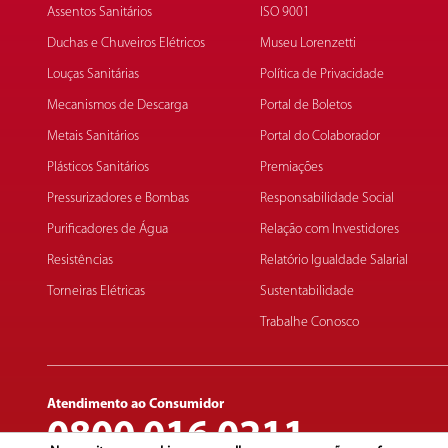
Assentos Sanitários
ISO 9001
Duchas e Chuveiros Elétricos
Museu Lorenzetti
Louças Sanitárias
Política de Privacidade
Mecanismos de Descarga
Portal de Boletos
Metais Sanitários
Portal do Colaborador
Plásticos Sanitários
Premiações
Pressurizadores e Bombas
Responsabilidade Social
Purificadores de Água
Relação com Investidores
Resistências
Relatório Igualdade Salarial
Torneiras Elétricas
Sustentabilidade
Trabalhe Conosco
Atendimento ao Consumidor
0800 016 0211