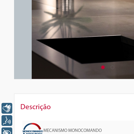
Descrição
Libras
Voz
MECANISMO MONOCOMANDO
+ Acessibilidade