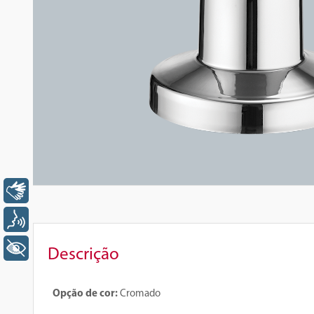
Libras
Voz
+ Acessibilidade
Descrição
Opção de cor:
Cromado