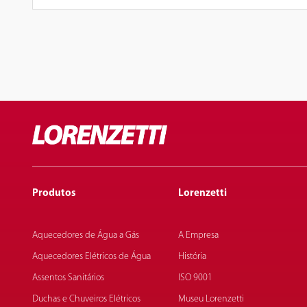
Produtos
Lorenzetti
Aquecedores de Água a Gás
A Empresa
Aquecedores Elétricos de Água
História
Assentos Sanitários
ISO 9001
Duchas e Chuveiros Elétricos
Museu Lorenzetti