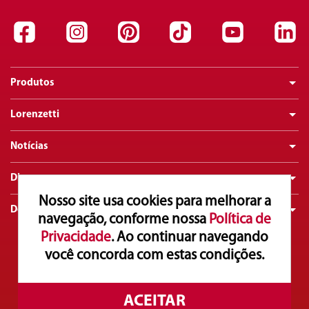
Produtos
Lorenzetti
Notícias
Dicas
Nosso site usa cookies para melhorar a
Downloads
navegação, conforme nossa
Política de
Privacidade
. Ao continuar navegando
você concorda com estas condições.
Atendimento ao Consumidor
0800 016 0211
Copyright© 2025. Lorenzetti S.A. Todos os direitos reservados