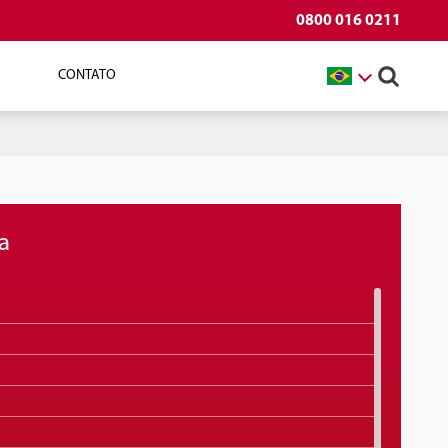
0800 016 0211
CONTATO
a