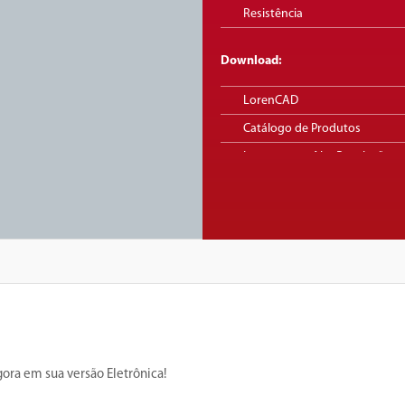
Resistência
Download:
LorenCAD
Catálogo de Produtos
Imagens em Alta Resolução
Certificação do produto
ora em sua versão Eletrônica!