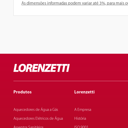
As dimensões informadas podem variar até 3%, para mais 
Produtos
Lorenzetti
Aquecedores de Água a Gás
A Empresa
Aquecedores Elétricos de Água
História
Assentos Sanitários
ISO 9001