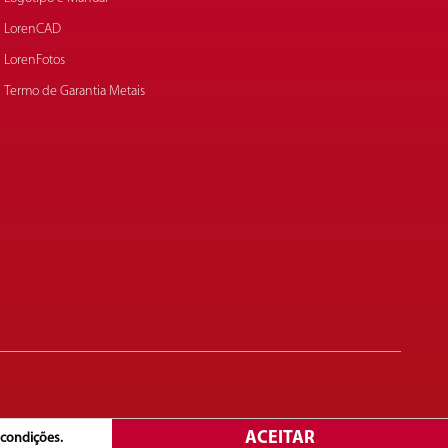
LorenCAD
LorenFotos
Termo de Garantia Metais
Copyright© 2025. Lorenzetti S.A. Todos os direitos reservados
condições.