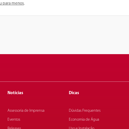
ou para menos
.
Notícias
Dicas
Assessoria de Imprensa
Dúvidas Frequentes
Eventos
Economia de Água
Releases
Uso e Instalação