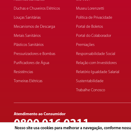
Duchas e Chuveiros Elétricos
Museu Lorenzetti
Louças Sanitárias
Política de Privacidade
Mecanismos de Descarga
Portal de Boletos
Metais Sanitários
Portal do Colaborador
Plásticos Sanitários
Premiações
Pressurizadores e Bombas
Responsabilidade Social
Purificadores de Água
Relação com Investidores
Resistências
Relatório Igualdade Salarial
Torneiras Elétricas
Sustentabilidade
Trabalhe Conosco
Atendimento ao Consumidor
0800 016 0211
Nosso site usa cookies para melhorar a navegação, conforme noss