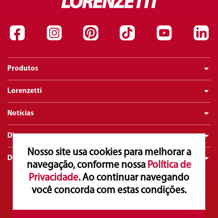
Produtos
Lorenzetti
Notícias
Dicas
Nosso site usa cookies para melhorar a
Downloads
navegação, conforme nossa
Política de
Privacidade
. Ao continuar navegando
você concorda com estas condições.
Atendimento ao Consumidor
0800 016 0211