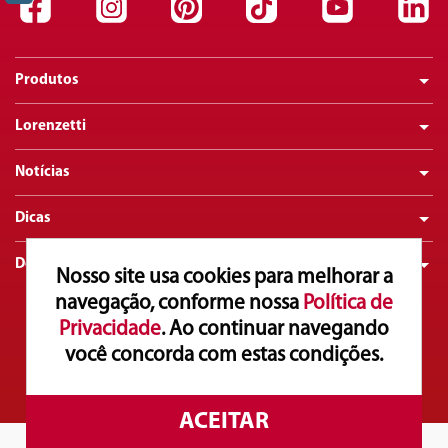
Produtos
Lorenzetti
Notícias
Dicas
Downloads
Nosso site usa cookies para melhorar a
navegação, conforme nossa
Política de
Privacidade
. Ao continuar navegando
Atendimento ao Consumidor
0800 016 0211
você concorda com estas condições.
Copyright© 2025. Lorenzetti S.A. Todos os direitos reservados