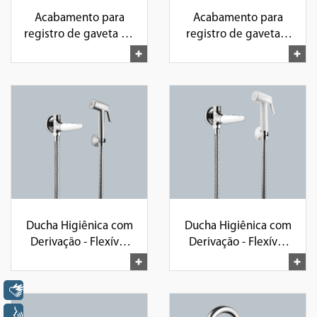
Acabamento para
Acabamento para
registro de gaveta de
registro de gaveta e
1 1/2" e 1 1/4"
pressão de 1", 1/2"e
3/4"
Ducha Higiênica com
Ducha Higiênica com
Derivação - Flexível
Derivação - Flexível
de 1,20m
de 1,20m
Libras
Voz