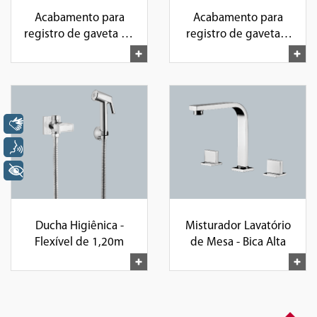
Acabamento para
Acabamento para
registro de gaveta de
registro de gaveta e
1 1/2" e 1 1/4"
pressão de 1", 1/2"e
3/4"
Libras
Voz
+ Acessibilidade
Ducha Higiênica -
Misturador Lavatório
Flexível de 1,20m
de Mesa - Bica Alta