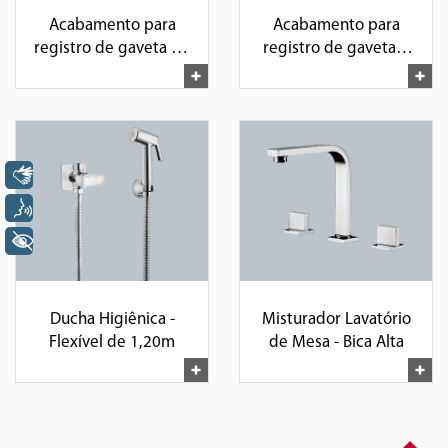
Acabamento para
Acabamento para
registro de gaveta de
registro de gaveta e
1 1/2" e 1 1/4"
pressão de 1", 1/2"e
3/4"
Libras
Voz
+ Acessibilidade
Ducha Higiênica -
Misturador Lavatório
Flexível de 1,20m
de Mesa - Bica Alta