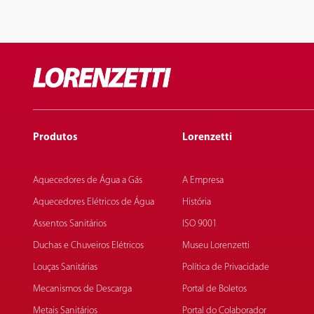
Produtos
Lorenzetti
Aquecedores de Água a Gás
A Empresa
Aquecedores Elétricos de Água
História
Assentos Sanitários
ISO 9001
Duchas e Chuveiros Elétricos
Museu Lorenzetti
Louças Sanitárias
Política de Privacidade
Mecanismos de Descarga
Portal de Boletos
Metais Sanitários
Portal do Colaborador